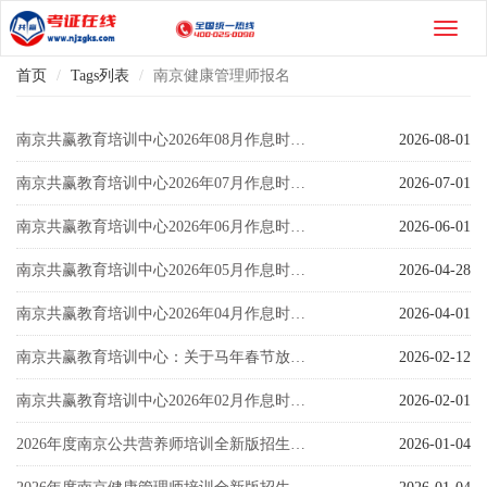
首页
Tags列表
南京健康管理师报名
南京共赢教育培训中心2026年08月作息时间公示
2026-08-01
南京共赢教育培训中心2026年07月作息时间公示
2026-07-01
南京共赢教育培训中心2026年06月作息时间公示
2026-06-01
南京共赢教育培训中心2026年05月作息时间公示
2026-04-28
南京共赢教育培训中心2026年04月作息时间公示
2026-04-01
南京共赢教育培训中心：关于马年春节放假的通知
2026-02-12
南京共赢教育培训中心2026年02月作息时间公示
2026-02-01
2026年度南京公共营养师培训全新版招生简章
2026-01-04